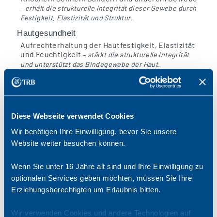
–
erhält die strukturelle Integrität dieser Gewebe durch
Festigkeit, Elastizität und Struktur.
Hautgesundheit
Aufrechterhaltung der Hautfestigkeit, Elastizität
und Feuchtigkeit
–
stärkt die strukturelle Integrität
und unterstützt das Bindegewebe der Haut.
Knochengesundheit
Verleiht den Knochen Festigkeit und Flexibilität
–
Knochenstruktur bleibt intakt und fördert
Widerstandsfähigkeit gegenüber Druck und Belastung.
Diese Webseite verwendet Cookies
Wundheilung
Wir benötigen Ihre Einwilligung, bevor Sie unsere
Fördert die Bildung von neuem Gewebe und lässt
Website weiter besuchen können.
Wunden schneller heilen.
Stützfunktion
Wenn Sie unter 16 Jahre alt sind und Ihre Einwilligung zu
In Sehnen, Bändern und Knorpelgewebe sorgt
optionalen Services geben möchten, müssen Sie Ihre
Kollagen Typ-1 für Stabilität von Gelenken
–
Erziehungsberechtigten um Erlaubnis bitten.
ermöglicht Bewegungen und schützt vor Verletzungen.
Gefäßgesundheit
Wir verwenden Cookies und andere Technologien auf