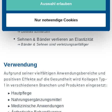
⇒ Haut wird spröde und reißt schneller ein
Auswahl erlauben
•
Bindegewebe verliert seine Spannkraft und
strukturelle Integrität
⇒ Dellen und Falten bilden sich
Nur notwendige Cookies
•
Knochen & Knorpel werden spröder
⇒
Gelenke schmerzen
•
Sehnen & Bänder verlieren an Elastizität
⇒ Bänder & Sehnen sind verletzungsanfälliger
Verwendung
Aufgrund seiner vielfältigen Anwendungsbereiche und
positiven Effekte auf die Gesundheit wird Kollagen Typ-
1 in verschiedenen Branchen und Produkten eingesetzt:
▸ Hautpflege
▸ Nahrungsergänzungsmittel
▸ Medizinische Anwendungen