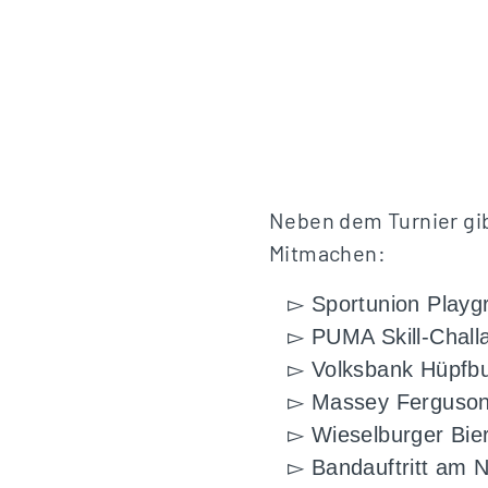
Neben dem Turnier gib
Mitmachen:
▻ Sportunion Playg
▻ PUMA Skill-Chall
▻ Volksbank Hüpfbu
▻ Massey Ferguson
▻ Wieselburger Bie
▻ Bandauftritt am N