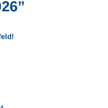
026”
eld!