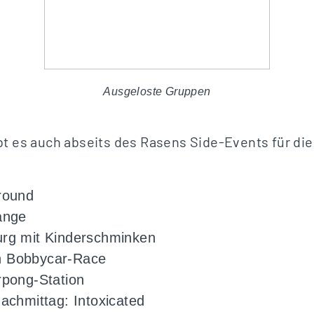
Ausgeloste Gruppen
t es auch abseits des Rasens Side-Events für di
round
ange
rg mit Kinderschminken
 Bobbycar-Race
rpong-Station
achmittag: Intoxicated