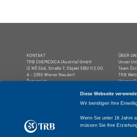
KONTAKT
ÜBER UN
TRB CHEMEDICA (Austria) GmbH
Unser U
IZ NÖ Süd, Straße 7, Objekt 58D/1/2.OG
Team Öst
A – 2355 Wiener Neudorf
TRB Welt
Österreich
Unsere G
Diese Webseite verwende
Tel.: +43 (0) 2236 660 600 – 11
www.trbchemedica.at
Wir benötigen Ihre Einwil
PRODUK
Kontaktiere uns
Augenpfl
Wenn Sie unter 16 Jahre al
Gelenksc
Sehnenle
müssen Sie Ihre Erziehung
Arthrosk