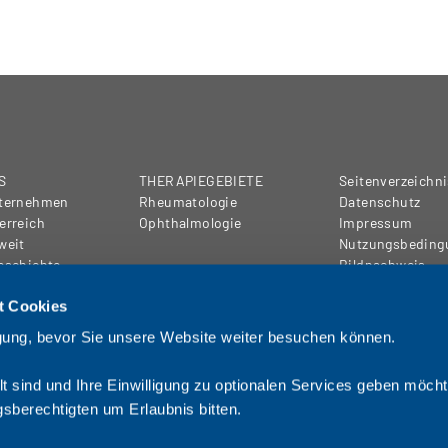
S
THERAPIEGEBIETE
Seitenverzeichni
nternehmen
Rheumatologie
Datenschutz
erreich
Ophthalmologie
Impressum
weit
Nutzungsbeding
eschichte
Bildnachweis
AGB
R&D
t Cookies
Kontakt
Hyaluronsäure
ligung, bevor Sie unsere Website weiter besuchen können.
TE
Schweizer
ege
Produktionsstätte
t sind und Ihre Einwilligung zu optionalen Services geben möcht
hmerzen
Wissenschaftliche
KARRIERE
iden
Zusammenarbeit
VERANTWORTU
sberechtigten um Erlaubnis bitten.
opie