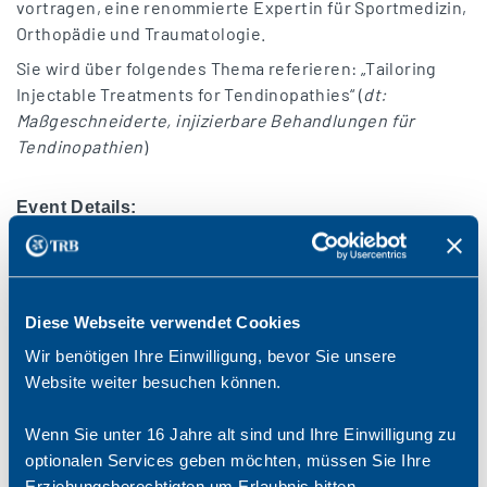
vortragen, eine renommierte Expertin für Sportmedizin,
Orthopädie und Traumatologie.
Sie wird über folgendes Thema referieren: „Tailoring
Injectable Treatments for Tendinopathies“ (
dt:
Maßgeschneiderte, injizierbare Behandlungen für
Tendinopathien
)
Event Details:
▻ Datum und Uhrzeit:
Montag, 30. Juni 2025 | 18:00
bis 19:00 (CET)
▻ Dauer:
1 Stunde
Diese Webseite verwendet Cookies
▻ Ort:
Live-Webinar | Online
Wir benötigen Ihre Einwilligung, bevor Sie unsere
▻ Präsentiert von Prof. Anja Hirschmüller:
Das
Website weiter besuchen können.
Webinar beginnt mit einem Vortrag von Prof.
Hirschmüller, gefolgt von einer Q&A-Session mit
dem Publikum.
Wenn Sie unter 16 Jahre alt sind und Ihre Einwilligung zu
▻ Agenda:
Das Webinar wird die neuesten
optionalen Services geben möchten, müssen Sie Ihre
wissenschaftlichen Erkenntnisse und praktischen
Erziehungsberechtigten um Erlaubnis bitten.