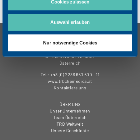
Cookies zulassen
Auswahl erlauben
KONTAKT
Nur notwendige Cookies
TRB CHEMEDICA (Austria) GmbH
IZ NÖ Süd, Straße 7, Objekt 58D/1/2.OG
A – 2355 Wiener Neudorf
Österreich
Tel.: +43 (0) 2236 660 600 – 11
www.trbchemedica.at
Kontaktiere uns
ÜBER UNS
Unser Unternehmen
Team Österreich
TRB Weltweit
Unsere Geschichte